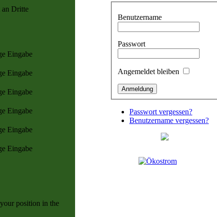
 an Dritte
Benutzername
Passwort
ge Eingabe
Angemeldet bleiben
ge Eingabe
ge Eingabe
ge Eingabe
Passwort vergessen?
Benutzername vergessen?
ge Eingabe
ge Eingabe
your position in the