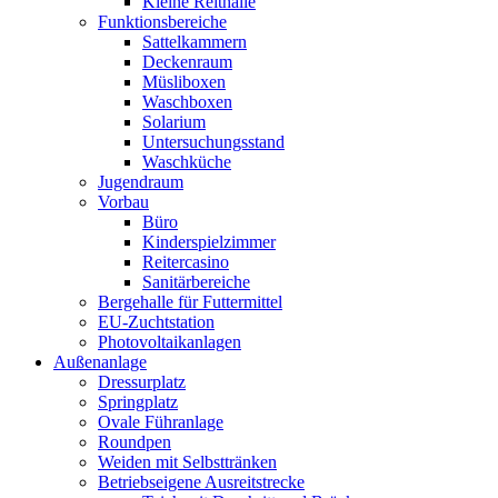
Kleine Reithalle
Funktionsbereiche
Sattelkammern
Deckenraum
Müsliboxen
Waschboxen
Solarium
Untersuchungsstand
Waschküche
Jugendraum
Vorbau
Büro
Kinderspielzimmer
Reitercasino
Sanitärbereiche
Bergehalle für Futtermittel
EU-Zuchtstation
Photovoltaikanlagen
Außenanlage
Dressurplatz
Springplatz
Ovale Führanlage
Roundpen
Weiden mit Selbsttränken
Betriebseigene Ausreitstrecke