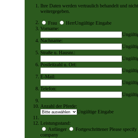
Ihre Daten werden vertraulich behandelt und nicht
weitergegeben.
Frau
Herr
Ungültige Eingabe
Vorname:
Ungülti
Nachname:
Ungülti
Straße u. Hausnr.:
Ungülti
Postleitzahl u. Ort:
Ungülti
E-Mail:
Ungülti
Telefon:
Ungülti
Anzahl der Pferde:
Ungültige Eingabe
Leistungsstand:
Anfänger
Fortgeschrittener
Please specify 
company