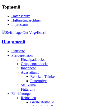
Topmenü
Datenschutz
Haftungsausschluss
Impressum
Hauptmenü
Startseite
Pferdepension
Einzelpaddocks
Gruppenpaddocks
Innenhöfe
Ausstattung
Beheizte Tränken
Futtertröge
Stallklima
Fütterung
Einrichtungen
Reithallen
Große Reithalle