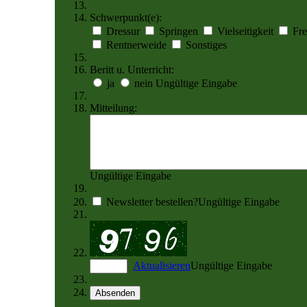
Schwerpunkt(e):
Dressur
Springen
Vielseitigkeit
Fre
Rentnerweide
Sonstiges
Beritt u. Unterricht:
ja
nein
Ungültige Eingabe
Mitteilung:
Ungültige Eingabe
Newsletter bestellen?
Ungültige Eingabe
Aktualisieren
Ungültige Eingabe