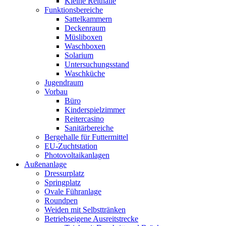
Kleine Reithalle
Funktionsbereiche
Sattelkammern
Deckenraum
Müsliboxen
Waschboxen
Solarium
Untersuchungsstand
Waschküche
Jugendraum
Vorbau
Büro
Kinderspielzimmer
Reitercasino
Sanitärbereiche
Bergehalle für Futtermittel
EU-Zuchtstation
Photovoltaikanlagen
Außenanlage
Dressurplatz
Springplatz
Ovale Führanlage
Roundpen
Weiden mit Selbsttränken
Betriebseigene Ausreitstrecke