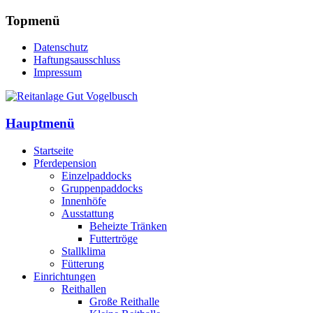
Topmenü
Datenschutz
Haftungsausschluss
Impressum
Hauptmenü
Startseite
Pferdepension
Einzelpaddocks
Gruppenpaddocks
Innenhöfe
Ausstattung
Beheizte Tränken
Futtertröge
Stallklima
Fütterung
Einrichtungen
Reithallen
Große Reithalle